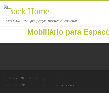
Skip to content
Bonus iTINERIS: Qualificação Turística e Territorial
Mobiliário para Espaç
© 2026
iTINERIS
– All rights reserved
Powered by
WP
– Designed with the
Customizr theme